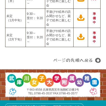
（木）
子で絵本に親しむ
～
会
手遊びや絵本の読
9:30～
準
未定
み聞かせなど、親
受付： 9:20
備
（1月中旬）
子で絵本に親しむ
～
中
会
手遊びや絵本の読
9:30～
準
未定
み聞かせなど、親
受付： 9:20
備
（2月下旬）
子で絵本に親しむ
～
中
会
〒663-8558 兵庫県西宮市池開町10番3号
TEL.0798-45-3537 FAX.0798-45-3577