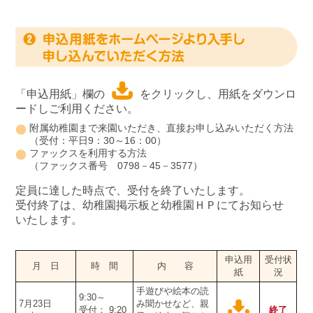
「申込用紙」欄の
をクリックし、用紙をダウンロ
ードしご利用ください。
附属幼稚園まで来園いただき、直接お申し込みいただく方法
（受付：平日9：30～16：00）
ファックスを利用する方法
（ファックス番号 0798－45－3577）
定員に達した時点で、受付を終了いたします。
受付終了は、幼稚園掲示板と幼稚園ＨＰにてお知らせ
いたします。
申込用
受付状
月 日
時 間
内 容
紙
況
手遊びや絵本の読
9:30～
7月23日
み聞かせなど、親
受付： 9:20
終
了